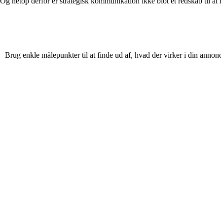
 Og netop derfor er strategisk kommunikation ikke blot et redskab til at
Brug enkle målepunkter til at finde ud af, hvad der virker i din annon