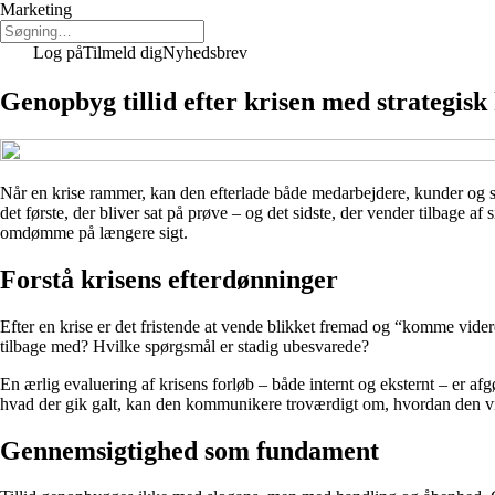
Marketing
Log på
Tilmeld dig
Nyhedsbrev
Genopbyg tillid efter krisen med strategi
Når en krise rammer, kan den efterlade både medarbejdere, kunder og sa
det første, der bliver sat på prøve – og det sidste, der vender tilbag
omdømme på længere sigt.
Forstå krisens efterdønninger
Efter en krise er det fristende at vende blikket fremad og “komme vide
tilbage med? Hvilke spørgsmål er stadig ubesvarede?
En ærlig evaluering af krisens forløb – både internt og eksternt – er afg
hvad der gik galt, kan den kommunikere troværdigt om, hvordan den vi
Gennemsigtighed som fundament