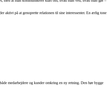
eles, men at man kommunikerer klart om, hvad man ved, hvad man gør –
 aktivt på at genoprette relationen til sine interessenter. En ærlig tone
le både medarbejdere og kunder omkring en ny retning. Den bør bygge