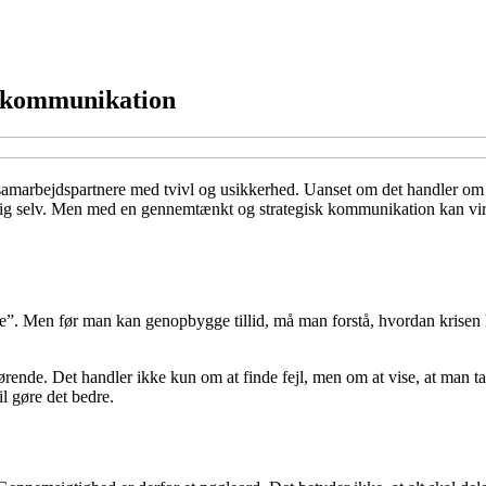
sk kommunikation
marbejdspartnere med tvivl og usikkerhed. Uanset om det handler om en 
e af sig selv. Men med en gennemtænkt og strategisk kommunikation kan v
re”. Men før man kan genopbygge tillid, må man forstå, hvordan krisen h
ørende. Det handler ikke kun om at finde fejl, men om at vise, at man tag
l gøre det bedre.