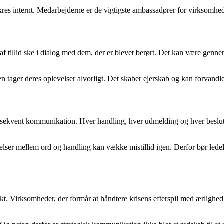
es internt. Medarbejderne er de vigtigste ambassadører for virksomhede
n af tillid ske i dialog med dem, der er blevet berørt. Det kan være g
n tager deres oplevelser alvorligt. Det skaber ejerskab og kan forvandle 
nsekvent kommunikation. Hver handling, hver udmelding og hver beslut
er mellem ord og handling kan vække mistillid igen. Derfor bør ledelse
 Virksomheder, der formår at håndtere krisens efterspil med ærlighed, 