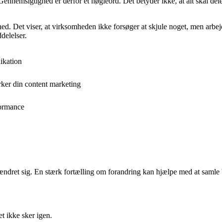
nnemsigtighed er derfor et nøgleord. Det betyder ikke, at alt skal d
d. Det viser, at virksomheden ikke forsøger at skjule noget, men arbejder
delelser.
ikation
rker din content marketing
formance
r ændret sig. En stærk fortælling om forandring kan hjælpe med at sam
t ikke sker igen.