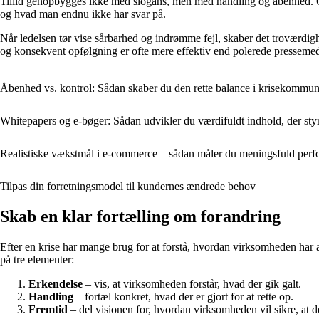
Tillid genopbygges ikke med slogans, men med handling og åbenhed. Ge
og hvad man endnu ikke har svar på.
Når ledelsen tør vise sårbarhed og indrømme fejl, skaber det troværdighe
og konsekvent opfølgning er ofte mere effektiv end polerede pressemed
Åbenhed vs. kontrol: Sådan skaber du den rette balance i krisekommun
Whitepapers og e-bøger: Sådan udvikler du værdifuldt indhold, der sty
Realistiske vækstmål i e-commerce – sådan måler du meningsfuld per
Tilpas din forretningsmodel til kundernes ændrede behov
Skab en klar fortælling om forandring
Efter en krise har mange brug for at forstå, hvordan virksomheden ha
på tre elementer:
Erkendelse
– vis, at virksomheden forstår, hvad der gik galt.
Handling
– fortæl konkret, hvad der er gjort for at rette op.
Fremtid
– del visionen for, hvordan virksomheden vil sikre, at de