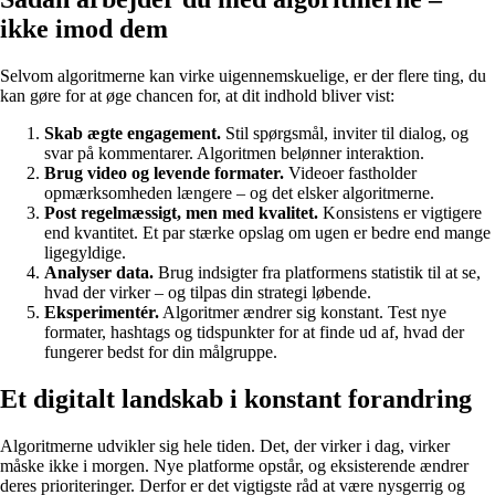
ikke imod dem
Selvom algoritmerne kan virke uigennemskuelige, er der flere ting, du
kan gøre for at øge chancen for, at dit indhold bliver vist:
Skab ægte engagement.
Stil spørgsmål, inviter til dialog, og
svar på kommentarer. Algoritmen belønner interaktion.
Brug video og levende formater.
Videoer fastholder
opmærksomheden længere – og det elsker algoritmerne.
Post regelmæssigt, men med kvalitet.
Konsistens er vigtigere
end kvantitet. Et par stærke opslag om ugen er bedre end mange
ligegyldige.
Analyser data.
Brug indsigter fra platformens statistik til at se,
hvad der virker – og tilpas din strategi løbende.
Eksperimentér.
Algoritmer ændrer sig konstant. Test nye
formater, hashtags og tidspunkter for at finde ud af, hvad der
fungerer bedst for din målgruppe.
Et digitalt landskab i konstant forandring
Algoritmerne udvikler sig hele tiden. Det, der virker i dag, virker
måske ikke i morgen. Nye platforme opstår, og eksisterende ændrer
deres prioriteringer. Derfor er det vigtigste råd at være nysgerrig og