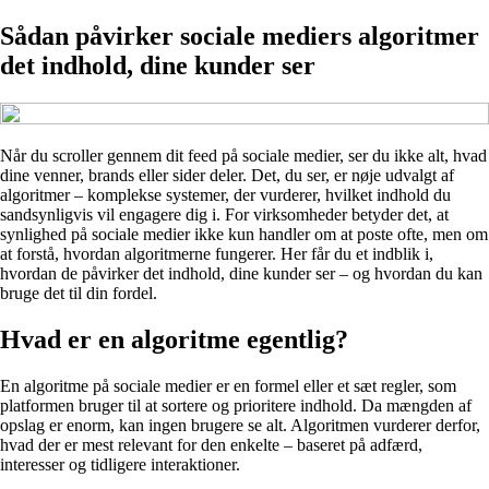
Sådan påvirker sociale mediers algoritmer
det indhold, dine kunder ser
Når du scroller gennem dit feed på sociale medier, ser du ikke alt, hvad
dine venner, brands eller sider deler. Det, du ser, er nøje udvalgt af
algoritmer – komplekse systemer, der vurderer, hvilket indhold du
sandsynligvis vil engagere dig i. For virksomheder betyder det, at
synlighed på sociale medier ikke kun handler om at poste ofte, men om
at forstå, hvordan algoritmerne fungerer. Her får du et indblik i,
hvordan de påvirker det indhold, dine kunder ser – og hvordan du kan
bruge det til din fordel.
Hvad er en algoritme egentlig?
En algoritme på sociale medier er en formel eller et sæt regler, som
platformen bruger til at sortere og prioritere indhold. Da mængden af
opslag er enorm, kan ingen brugere se alt. Algoritmen vurderer derfor,
hvad der er mest relevant for den enkelte – baseret på adfærd,
interesser og tidligere interaktioner.