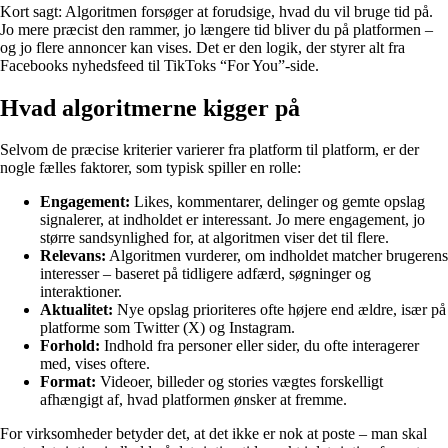
Kort sagt: Algoritmen forsøger at forudsige, hvad du vil bruge tid på.
Jo mere præcist den rammer, jo længere tid bliver du på platformen –
og jo flere annoncer kan vises. Det er den logik, der styrer alt fra
Facebooks nyhedsfeed til TikToks “For You”-side.
Hvad algoritmerne kigger på
Selvom de præcise kriterier varierer fra platform til platform, er der
nogle fælles faktorer, som typisk spiller en rolle:
Engagement:
Likes, kommentarer, delinger og gemte opslag
signalerer, at indholdet er interessant. Jo mere engagement, jo
større sandsynlighed for, at algoritmen viser det til flere.
Relevans:
Algoritmen vurderer, om indholdet matcher brugerens
interesser – baseret på tidligere adfærd, søgninger og
interaktioner.
Aktualitet:
Nye opslag prioriteres ofte højere end ældre, især på
platforme som Twitter (X) og Instagram.
Forhold:
Indhold fra personer eller sider, du ofte interagerer
med, vises oftere.
Format:
Videoer, billeder og stories vægtes forskelligt
afhængigt af, hvad platformen ønsker at fremme.
For virksomheder betyder det, at det ikke er nok at poste – man skal