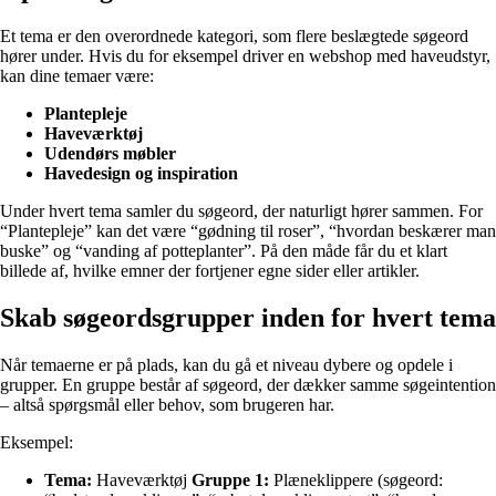
Et tema er den overordnede kategori, som flere beslægtede søgeord
hører under. Hvis du for eksempel driver en webshop med haveudstyr,
kan dine temaer være:
Plantepleje
Haveværktøj
Udendørs møbler
Havedesign og inspiration
Under hvert tema samler du søgeord, der naturligt hører sammen. For
“Plantepleje” kan det være “gødning til roser”, “hvordan beskærer man
buske” og “vanding af potteplanter”. På den måde får du et klart
billede af, hvilke emner der fortjener egne sider eller artikler.
Skab søgeordsgrupper inden for hvert tema
Når temaerne er på plads, kan du gå et niveau dybere og opdele i
grupper. En gruppe består af søgeord, der dækker samme søgeintention
– altså spørgsmål eller behov, som brugeren har.
Eksempel:
Tema:
Haveværktøj
Gruppe 1:
Plæneklippere (søgeord: