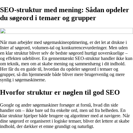
SEO-struktur med mening: Sådan opdeler
du søgeord i temaer og grupper
Når man arbejder med søgemaskineoptimering, er det let at drukne i
lister af søgeord, volumen-tal og konkurrencevurderinger. Men uden
en klar struktur bliver selv de bedste søgeord hurtigt uoverskuelige –
og effekten udebliver. En gennemtænkt SEO-struktur handler ikke kun
om teknik, men om at skabe mening og sammenhæng i dit indhold.
Her får du en guide til, hvordan du opdeler søgeord i temaer og
grupper, så din hjemmeside både bliver mere brugervenlig og mere
synlig i søgemaskinerne.
Hvorfor struktur er nøglen til god SEO
Google og andre søgemaskiner forsøger at forstå, hvad din side
handler om – ikke bare ud fra enkelte ord, men ud fra helheden. En
klar struktur hjælper både brugere og algoritmer med at navigere. Når
dine søgeord er organiseret i logiske temaer, bliver det lettere at skabe
indhold, der dækker et emne grundigt og naturligt.