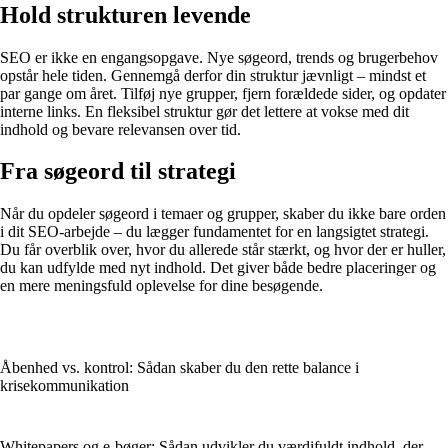
Hold strukturen levende
SEO er ikke en engangsopgave. Nye søgeord, trends og brugerbehov
opstår hele tiden. Gennemgå derfor din struktur jævnligt – mindst et
par gange om året. Tilføj nye grupper, fjern forældede sider, og opdater
interne links. En fleksibel struktur gør det lettere at vokse med dit
indhold og bevare relevansen over tid.
Fra søgeord til strategi
Når du opdeler søgeord i temaer og grupper, skaber du ikke bare orden
i dit SEO-arbejde – du lægger fundamentet for en langsigtet strategi.
Du får overblik over, hvor du allerede står stærkt, og hvor der er huller,
du kan udfylde med nyt indhold. Det giver både bedre placeringer og
en mere meningsfuld oplevelse for dine besøgende.
Åbenhed vs. kontrol: Sådan skaber du den rette balance i
krisekommunikation
Whitepapers og e-bøger: Sådan udvikler du værdifuldt indhold, der