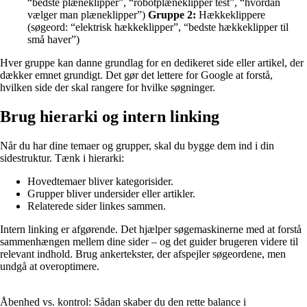
“bedste plæneklipper”, “robotplæneklipper test”, “hvordan
vælger man plæneklipper”)
Gruppe 2:
Hækkeklippere
(søgeord: “elektrisk hækkeklipper”, “bedste hækkeklipper til
små haver”)
Hver gruppe kan danne grundlag for en dedikeret side eller artikel, der
dækker emnet grundigt. Det gør det lettere for Google at forstå,
hvilken side der skal rangere for hvilke søgninger.
Brug hierarki og intern linking
Når du har dine temaer og grupper, skal du bygge dem ind i din
sidestruktur. Tænk i hierarki:
Hovedtemaer bliver kategorisider.
Grupper bliver undersider eller artikler.
Relaterede sider linkes sammen.
Intern linking er afgørende. Det hjælper søgemaskinerne med at forstå
sammenhængen mellem dine sider – og det guider brugeren videre til
relevant indhold. Brug ankertekster, der afspejler søgeordene, men
undgå at overoptimere.
Åbenhed vs. kontrol: Sådan skaber du den rette balance i