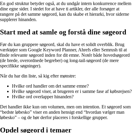
En god struktur betyder også, at du undgår intern konkurrence mellem
dine egne sider. I stedet for at have ti artikler, der alle forsøger at
rangere på det samme søgeord, kan du skabe et hierarki, hvor siderne
supplerer hinanden.
Start med at samle og forstå dine søgeord
Før du kan gruppere søgeord, skal du have et solidt overblik. Brug
værktøjer som Google Keyword Planner, Ahrefs eller Semrush til at
finde relevante søgeord inden for dit emne. Notér både hovedsøgeord
(de brede, overordnede begreber) og long-tail-søgeord (de mere
specifikke søgninger).
Når du har din liste, så kig efter mønstre:
Hvilke ord handler om det samme emne?
Hvilke søgeord viser, at brugeren er i samme fase af købsrejsen?
Hvilke ord overlapper hinanden?
Det handler ikke kun om volumen, men om intention. Et søgeord som
“bedste løbesko” viser en anden hensigt end “hvordan vælger man
løbesko” – og de bør derfor placeres i forskellige grupper.
Opdel søgeord i temaer