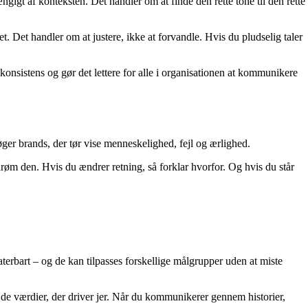
gt af konteksten. Det handler om at finde den rette tone til den rette
. Det handler om at justere, ikke at forvandle. Hvis du pludselig taler
 konsistens og gør det lettere for alle i organisationen at kommunikere
øger brands, der tør vise menneskelighed, fejl og ærlighed.
røm den. Hvis du ændrer retning, så forklar hvorfor. Og hvis du står
terbart – og de kan tilpasses forskellige målgrupper uden at miste
r de værdier, der driver jer. Når du kommunikerer gennem historier,