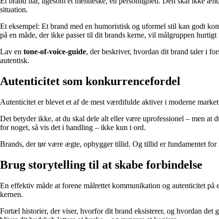
Et brand har, ligesom et menneske, en personlighed. Den skal ikke ændr
situation.
Et eksempel: Et brand med en humoristisk og uformel stil kan godt kommu
på en måde, der ikke passer til dit brands kerne, vil målgruppen hurtig
Lav en
tone-of-voice-guide
, der beskriver, hvordan dit brand taler i f
autentisk.
Autenticitet som konkurrencefordel
Autenticitet er blevet et af de mest værdifulde aktiver i moderne marke
Det betyder ikke, at du skal dele alt eller være uprofessionel – men at
for noget, så vis det i handling – ikke kun i ord.
Brands, der tør være ægte, opbygger tillid. Og tillid er fundamentet for l
Brug storytelling til at skabe forbindelse
En effektiv måde at forene målrettet kommunikation og autenticitet på e
kernen.
Fortæl historier, der viser, hvorfor dit brand eksisterer, og hvordan de