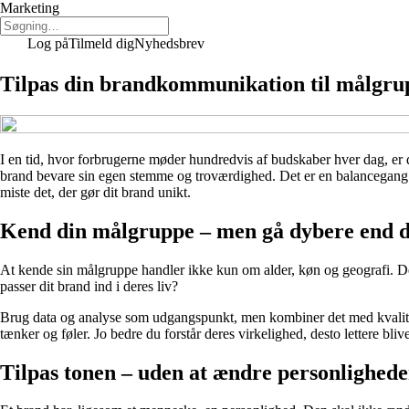
Marketing
Log på
Tilmeld dig
Nyhedsbrev
Tilpas din brandkommunikation til målgru
I en tid, hvor forbrugerne møder hundredvis af budskaber hver dag, e
brand bevare sin egen stemme og troværdighed. Det er en balancegang 
miste det, der gør dit brand unikt.
Kend din målgruppe – men gå dybere end 
At kende sin målgruppe handler ikke kun om alder, køn og geografi. De
passer dit brand ind i deres liv?
Brug data og analyse som udgangspunkt, men kombiner det med kvalitati
tænker og føler. Jo bedre du forstår deres virkelighed, desto lettere bli
Tilpas tonen – uden at ændre personlighed