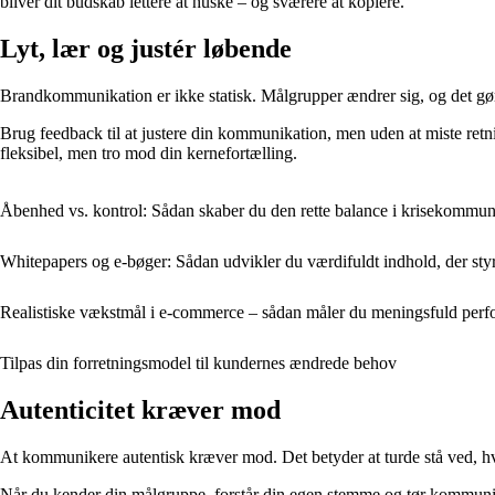
bliver dit budskab lettere at huske – og sværere at kopiere.
Lyt, lær og justér løbende
Brandkommunikation er ikke statisk. Målgrupper ændrer sig, og det gør de
Brug feedback til at justere din kommunikation, men uden at miste retnin
fleksibel, men tro mod din kernefortælling.
Åbenhed vs. kontrol: Sådan skaber du den rette balance i krisekommun
Whitepapers og e-bøger: Sådan udvikler du værdifuldt indhold, der sty
Realistiske vækstmål i e-commerce – sådan måler du meningsfuld per
Tilpas din forretningsmodel til kundernes ændrede behov
Autenticitet kræver mod
At kommunikere autentisk kræver mod. Det betyder at turde stå ved, hve
Når du kender din målgruppe, forstår din egen stemme og tør kommuniker