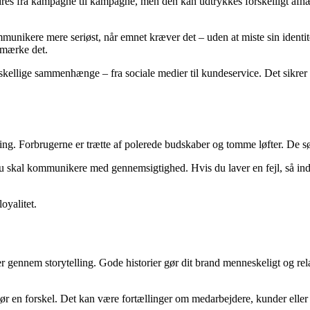
es fra kampagne til kampagne, men den kan udtrykkes forskelligt afhængi
nikere mere seriøst, når emnet kræver det – uden at miste sin identitet
t mærke det.
orskellige sammenhænge – fra sociale medier til kundeservice. Det sikrer
ting. Forbrugerne er trætte af polerede budskaber og tomme løfter. De s
 du skal kommunikere med gennemsigtighed. Hvis du laver en fejl, så ind
oyalitet.
r gennem storytelling. Gode historier gør dit brand menneskeligt og rela
t gør en forskel. Det kan være fortællinger om medarbejdere, kunder elle