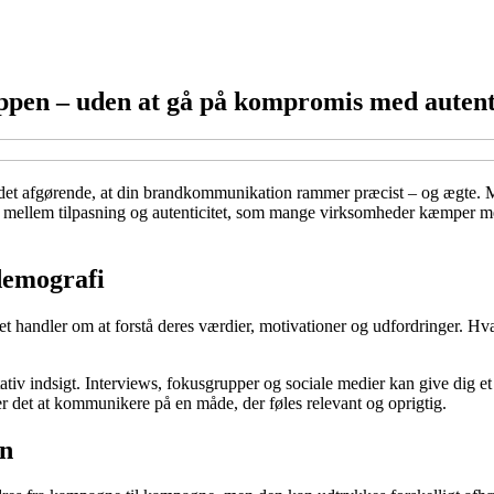
ppen – uden at gå på kompromis med autent
r det afgørende, at din brandkommunikation rammer præcist – og ægte. 
mellem tilpasning og autenticitet, som mange virksomheder kæmper med
demografi
t handler om at forstå deres værdier, motivationer og udfordringer. H
v indsigt. Interviews, fokusgrupper og sociale medier kan give dig et 
ver det at kommunikere på en måde, der føles relevant og oprigtig.
en