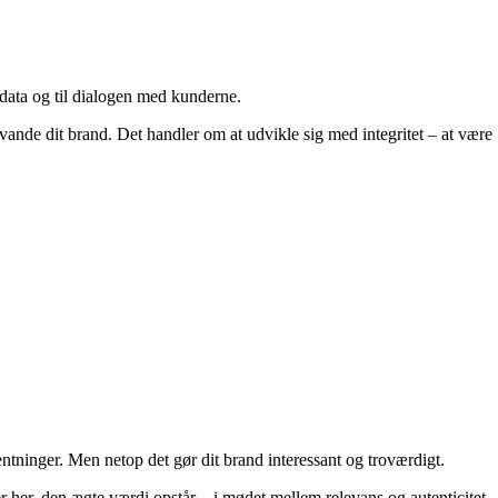
 data og til dialogen med kunderne.
dvande dit brand. Det handler om at udvikle sig med integritet – at være
ntninger. Men netop det gør dit brand interessant og troværdigt.
her, den ægte værdi opstår – i mødet mellem relevans og autenticitet.